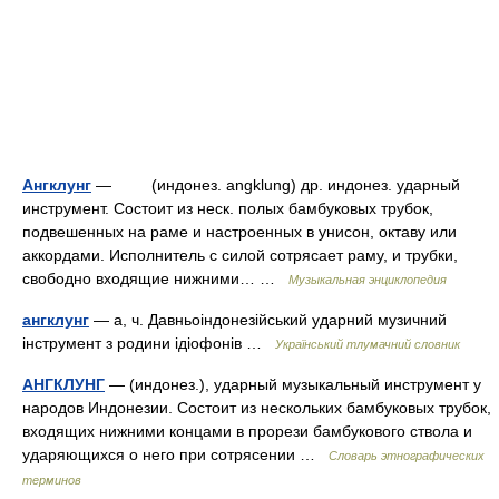
Ангклунг
— (индонез. angklung) др. индонез. ударный
инструмент. Состоит из неск. полых бамбуковых трубок,
подвешенных на раме и настроенных в унисон, октаву или
аккордами. Исполнитель с силой сотрясает раму, и трубки,
свободно входящие нижними… …
Музыкальная энциклопедия
ангклунг
— а, ч. Давньоіндонезійський ударний музичний
інструмент з родини ідіофонів …
Український тлумачний словник
АНГКЛУНГ
— (индонез.), ударный музыкальный инструмент у
народов Индонезии. Состоит из нескольких бамбуковых трубок,
входящих нижними концами в прорези бамбукового ствола и
ударяющихся о него при сотрясении …
Словарь этнографических
терминов