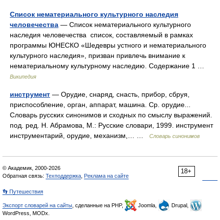
Список нематериального культурного наследия
человечества
— Список нематериального культурного
наследия человечества список, составляемый в рамках
программы ЮНЕСКО «Шедевры устного и нематериального
культурного наследия», призван привлечь внимание к
нематериальному культурному наследию. Содержание 1 …
Википедия
инструмент
— Орудие, снаряд, снасть, прибор, сбруя,
приспособление, орган, аппарат, машина. Ср. орудие...
Словарь русских синонимов и сходных по смыслу выражений.
под. ред. Н. Абрамова, М.: Русские словари, 1999. инструмент
инструментарий, орудие, механизм,… …
Словарь синонимов
© Академик, 2000-2026
18+
Обратная связь:
Техподдержка
,
Реклама на сайте
👣 Путешествия
Экспорт словарей на сайты
, сделанные на PHP,
Joomla,
Drupal,
WordPress, MODx.