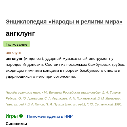
Энциклопедия «Народы и религии мира»
ангклунг
Толкование
ангклунг
ангклунг
(индонез.), ударный музыкальный инструмент у
народов Индонезии. Состоит из нескольких бамбуковых трубок,
входящих нижними концами в прорези бамбукового ствола и
ударяющихся о него при сотрясении.
Народы и религии мира. - М.: Большая Российская энциклопедия
.
В. А. Тишков.
Редкол.: О. Ю. Артемова, С. А. Арутюнов, А. Н. Кожановский, В. М. Макаревич
(зам. гл. ред.), В. А. Попов, П. И. Пучков (зам. гл. ред.), Г. Ю. Ситнянский
.
1998
.
Игры ⚽
Поможем сделать НИР
Синонимы
: